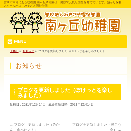
宮崎市南部にある幼稚園 南ヶ丘幼稚園は、健康で元気な園児を育てています。預かり保育・
スクールバス みやざき福祉学園
MENU
HOME
»
お知らせ
»
ブログを更新しました（ぽけっとを楽しみました）
お知らせ
ブログを更新しました（ぽけっとを楽し
みました）
投稿日 : 2021年12月14日
最終更新日時 : 2021年12月14日
←
ブログ 更新しました（みか
ブログを更新しました（歩こう
ん 食べたよ！）
会）
→